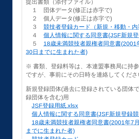
提出書類（添付ファイル）
１ 団体データ(修正は赤字で)
２ 個人データ(修正は赤字で)
３
競技者登録カード（新規・移動・内
４
個人情報に関する同意書(JSF新規登
５
18歳未満競技者親権者同意書(2001
30日までに生まれた者)
※ 書類、登録料等は、本連盟事務局に持
ですが、事前にその日時を連絡してくださ
新規登録団体(過去に登録されている団体
録団体を含む)用
JSF登録用紙.xlsx
個人情報に関する同意書(JSF新規登録競
18歳未満競技者親権者同意書(2001年7月
までに生まれた者)