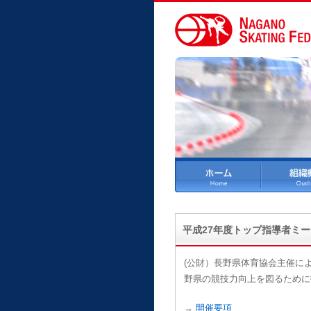
平成27年度トップ指導者ミ
(公財）長野県体育協会主催に
野県の競技力向上を図るために
→
開催要項