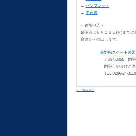
→
パンフレット
→
申込書
＜参加申込＞
希望者は
６月１５日(月)
までに
育協会へ提出します。
長野県スケート連盟
〒394-0055 岡谷市字
岡谷市やまびこ国際ス
TEL.0266-24-3110 FA
« 一覧へ戻る