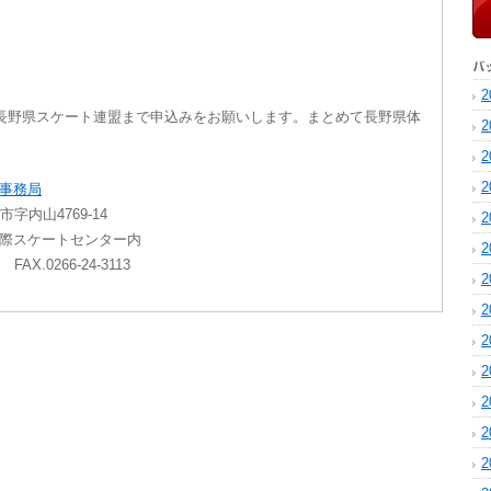
2
長野県スケート連盟まで申込みをお願いします。まとめて長野県体
2
2
2
事務局
内山4769-14
2
ケートセンター内
2
X.0266-24-3113
2
2
2
2
2
2
2